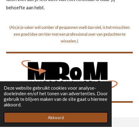
behoefte aan hebt.
(Als je je vaker wél somber of gespannen voelt dan níet, is het misschien
een goed idee om hier met een professional over van gedachten te
wisselen.)
Deze website gebruikt cookies voor analyse-
doeleinden en/of het tonen van advertenties. Door
gebruik te blijven maken van de site gaat u hiermee
akkoord.
Akkoord
|
KVK: 90144074
|
BTW: NL004791590B23
|
Algemene